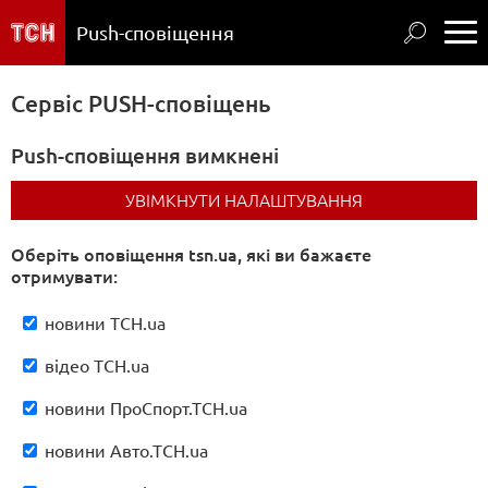
Push-сповіщення
Сервіс PUSH-сповіщень
Україна
Політика
Економіка
Відео
Push-сповіщення вимкнені
Випуски
ТСН
Блоги
УВІМКНУТИ НАЛАШТУВАННЯ
Проспорт
Авто
Оберіть oповіщення tsn.ua, які ви бажаєте
отримувати:
Леді
Цікавинки
новини ТСН.ua
Фото
Київ
відео ТСН.ua
АТО
Світ
новини ПроСпорт.ТСН.ua
Туризм
Гламур
новини Авто.ТСН.uа
Наука та
ІТ
Допомога