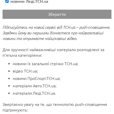
новини Леді.ТСН.uа
Спецпроекти
Інтерв’ю
Telegram
UA
RU
Підписуйтесь на новий сервіс від ТСН.ua – push-сповіщення.
Завдяки йому ви першими дізнаєтеся про найважливіші
новини та отримаєте найцікавіші відео.
Для зручності найважливіші матеріали розподілені за
п’ятьма категоріями:
новини із загальної стрічки ТСН.ua;
відео ТСН.ua;
новини ПроСпорт.ТСН.ua;
матеріали Авто.ТСН.uа;
матеріали Леді.ТСН.uа.
Звертаємо увагу на те, що технологію push-сповіщення
підтримують: